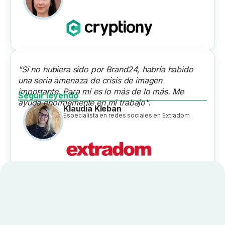
"Si no hubiera sido por Brand24, habría habido
una seria amenaza de crisis de imagen
importante. Para mí es lo más de lo más. Me
Seguir leyendo
ayuda enormemente en mi trabajo".
Klaudia Kleban
Especialista en redes sociales en Extradom