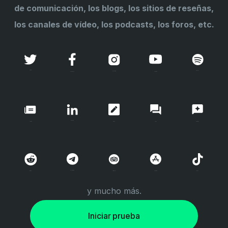
de comunicación, los blogs, los sitios de reseñas,
los canales de vídeo, los podcasts, los foros, etc.
Twitter
Spotify
Instagram
Facebook
Youtube
Linkedin
Noticias
Foros
Reseñas
Blogs
Telegrama
Reddit
TikTok
TripAdvisor
AppStore
y mucho más.
Iniciar prueba