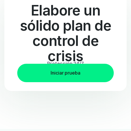
Elabore un
sólido plan de
control de
crisis
Protección 24/7
Iniciar prueba