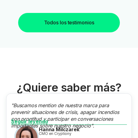
Todos los testimonios
¿Quiere saber más?
"Buscamos mention de nuestra marca para
prevenir situaciones de crisis, apagar incendios
con prontitud y participar en conversaciones
Seguir leyendo
importantes sobre nuestro negocio".
Hanna Milczarek
CMO en Cryptiony