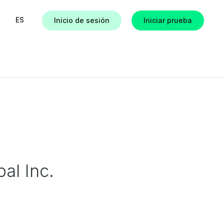
ES
Inicio de sesión
Iniciar prueba
as
al Inc.