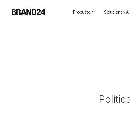
Producto
Soluciones AI
Características
Todas las s
Para empresas
Social Medi
Para las agencias
Asistente 
Para vendedores
Visibilidad 
Para profesionales de las r
Para SaaS
Servicios profesionales
Políti