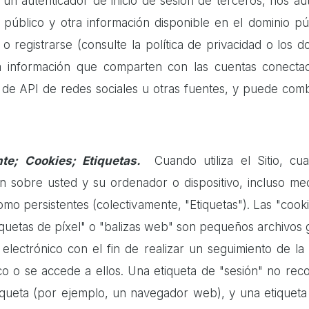
do un autenticador de inicio de sesión de terceros, nos a
 público y otra información disponible en el dominio pú
ón o registrarse (consulte la política de privacidad o los
a información que comparten con las cuentas conectad
és de API de redes sociales u otras fuentes, y puede co
te; Cookies; Etiquetas.
Cuando utiliza el Sitio, cu
n sobre usted y su ordenador o dispositivo, incluso med
como persistentes (colectivamente, "Etiquetas"). Las "co
iquetas de píxel" o "balizas web" son pequeños archivos 
ectrónico con el fin de realizar un seguimiento de la 
o o se accede a ellos. Una etiqueta de "sesión" no reco
iqueta (por ejemplo, un navegador web), y una etiqueta 