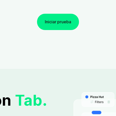
Iniciar prueba
ón
Tab.