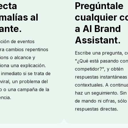
ecta
Pregúntale
malías al
cualquier c
ante.
a AI Brand
Assistant.
cción de eventos
ra cambios repentinos
Escribe una pregunta, 
ions o alcance y
"¿Qué está pasando co
iona una explicación.
competidor?", y obtén
inmediato si se trata de
respuestas instantáneas
viral, un problema del
contextuales. A continu
o o una campaña de la
haz un seguimiento. Sin
ncia.
de mando ni cifras, sólo
respuestas directas.