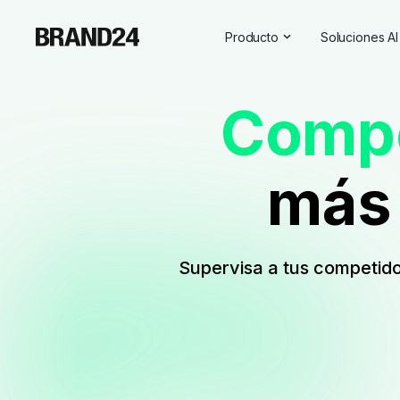
Producto
Soluciones AI
Características
Todas las s
Compe
Para empresas
Social Medi
Para las agencias
Asistente d
más
Para vendedores
Visibilidad d
Para profesionales de las re
Para SaaS
Supervisa a tus competidor
Servicios profesionales