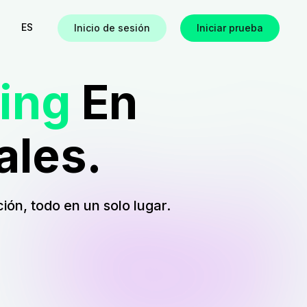
ES
Inicio de sesión
Iniciar prueba
ring
En
les.
s
ión, todo en un solo lugar.