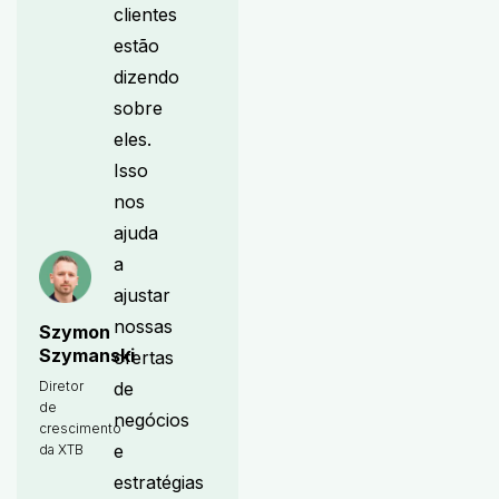
clientes
estão
dizendo
sobre
eles.
Isso
nos
ajuda
a
ajustar
nossas
Szymon
Szymanski
ofertas
de
Diretor
de
negócios
crescimento
e
da XTB
estratégias