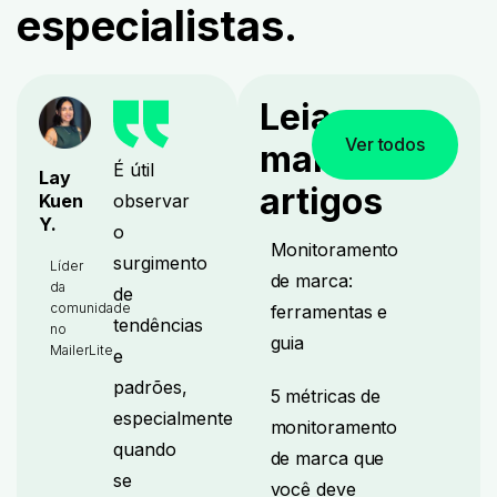
especialistas.
Leia
Ver todos
mais
É útil
Lay
artigos
observar
Kuen
Y.
o
Monitoramento
surgimento
Líder
de marca:
da
de
comunidade
ferramentas e
tendências
no
guia
MailerLite
e
padrões,
5 métricas de
especialmente
monitoramento
quando
de marca que
se
você deve